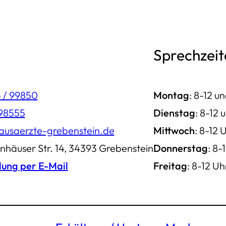
Sprechzeit
 / 99850
Montag
: 8-12 u
998555
Dienstag
: 8-12 
ausaerzte-grebenstein.de
Mittwoch
: 8-12 
nhäuser Str. 14, 34393 Grebenstein
Donnerstag
: 8-
lun
g per E-Mail
Freitag
: 8-12 Uh