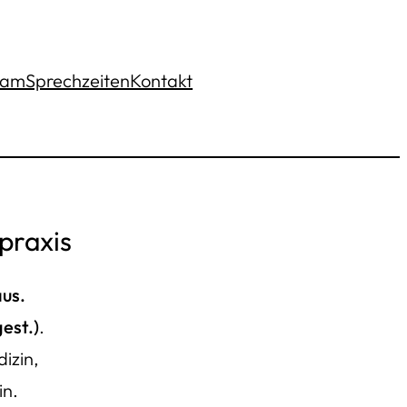
eam
Sprechzeiten
Kontakt
praxis
aus.
est.)
.
izin,
in.