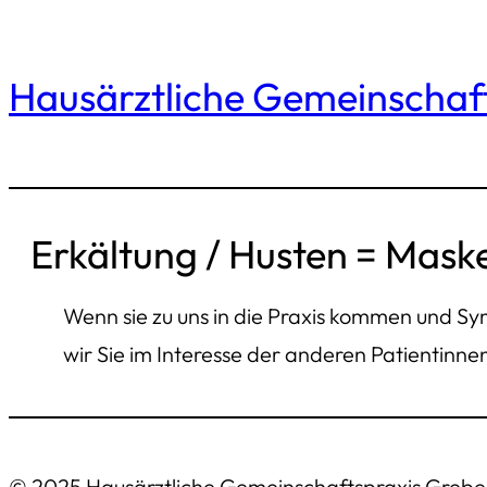
Zum
Hausärztliche Gemeinschaf
Inhalt
springen
Erkältung / Husten = Mask
Wenn sie zu uns in die Praxis kommen und S
wir Sie im Interesse der anderen Patientinne
© 2025 Hausärztliche Gemeinschaftspraxis Grebe