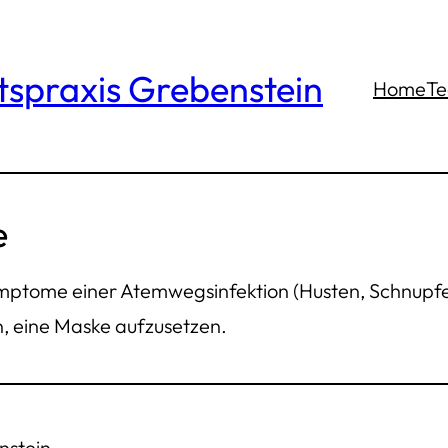
tspraxis Grebenstein
Home
T
e
ymptome einer Atemwegsinfektion (Husten, Schnupfe
n, eine Maske aufzusetzen.
nstein